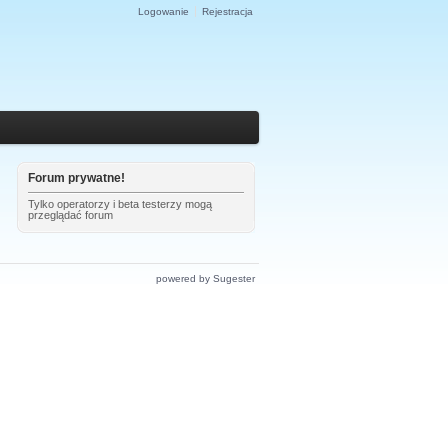
Logowanie
Rejestracja
Forum prywatne!
Tylko operatorzy i beta testerzy mogą
przeglądać forum
powered by Sugester