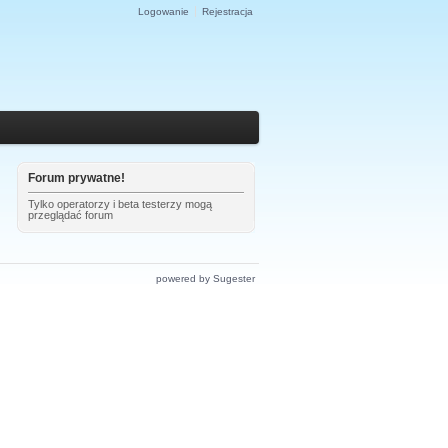
Logowanie
Rejestracja
Forum prywatne!
Tylko operatorzy i beta testerzy mogą
przeglądać forum
powered by Sugester